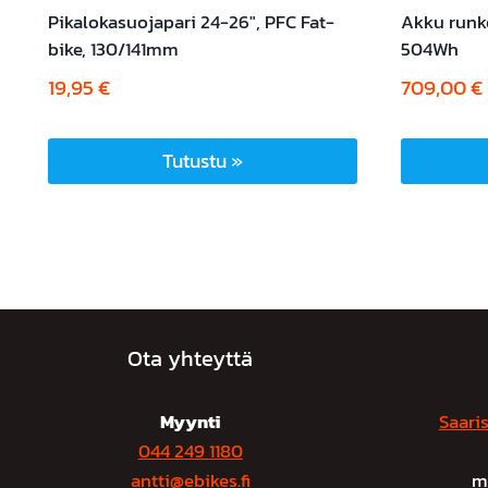
Pikalokasuojapari 24-26″, PFC Fat-
Akku runk
bike, 130/141mm
504Wh
19,95
€
709,00
€
Tutustu »
Ota yhteyttä
Myynti
Saaris
044 249 1180
antti@ebikes.fi
m