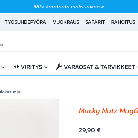
36kk korotonta maksuaikaa »
TYÖSUHDEPYÖRÄ
VUOKRAUS
SAFARIT
RAHOITUS
VIRITYS
VARAOSAT & TARVIKKEET
ulokasuoja
Mucky Nutz MugGu
29,90
€