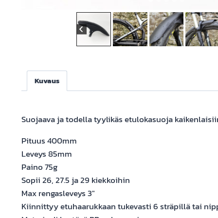
Kuvaus
Suojaava ja todella tyylikäs etulokasuoja kaikenlai
Pituus 400mm
Leveys 85mm
Paino 75g
Sopii 26, 27.5 ja 29 kiekkoihin
Max rengasleveys 3″
Kiinnittyy etuhaarukkaan tukevasti 6 sträpillä tai nip