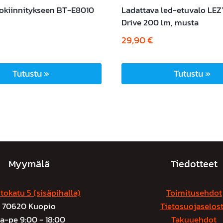
okiinnitykseen BT-E8010
Ladattava led-etuvalo LE
Drive 200 lm, musta
29,90
€
Tutustu »
Tutustu »
Myymälä
Tiedotteet
tokatu 5 (sisäpihalla)
Toimitusehdot
70620 Kuopio
Tietosuojaselos
a-pe 9:00 - 18:00
Takuuehdot