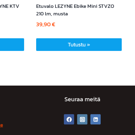
ZYNE KTV
Etuvalo LEZYNE Ebike Mini STVZO
210 lm, musta
39,90
€
Tutustu »
Seuraa meitä
te