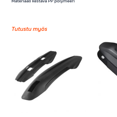
Materiaali kestävä PP polymeeri
Tutustu myös