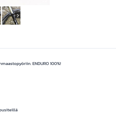
siinmaastopyöriin. ENDURO 100%!
pusiteillä