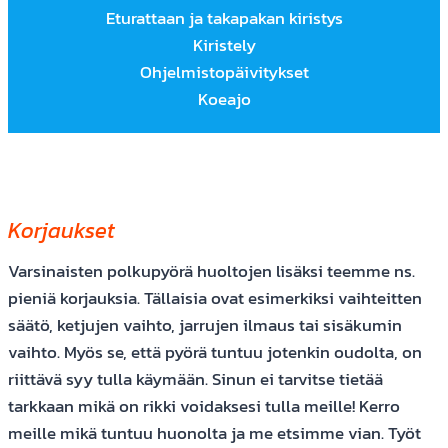
Eturattaan ja takapakan kiristys
Kiristely
Ohjelmistopäivitykset
Koeajo
Korjaukset
Varsinaisten polkupyörä huoltojen lisäksi teemme ns.
pieniä korjauksia. Tällaisia ovat esimerkiksi vaihteitten
säätö, ketjujen vaihto, jarrujen ilmaus tai sisäkumin
vaihto. Myös se, että pyörä tuntuu jotenkin oudolta, on
riittävä syy tulla käymään. Sinun ei tarvitse tietää
tarkkaan mikä on rikki voidaksesi tulla meille! Kerro
meille mikä tuntuu huonolta ja me etsimme vian. Työt