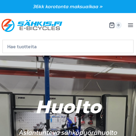
Siirry
36kk korotonta maksuaikaa »
sisältöön
0
Huolto
Asiantunteva sähköpyörähuolto