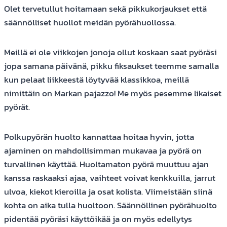
Olet tervetullut hoitamaan sekä pikkukorjaukset että
säännölliset huollot meidän pyörähuollossa.
Meillä ei ole viikkojen jonoja ollut koskaan saat pyöräsi
jopa samana päivänä, pikku fiksaukset teemme samalla
kun pelaat liikkeestä löytyvää klassikkoa, meillä
nimittäin on Markan pajazzo! Me myös pesemme likaiset
pyörät.
Polkupyörän huolto kannattaa hoitaa hyvin, jotta
ajaminen on mahdollisimman mukavaa ja pyörä on
turvallinen käyttää. Huoltamaton pyörä muuttuu ajan
kanssa raskaaksi ajaa, vaihteet voivat kenkkuilla, jarrut
ulvoa, kiekot kieroilla ja osat kolista. Viimeistään siinä
kohta on aika tulla huoltoon. Säännöllinen pyörähuolto
pidentää pyöräsi käyttöikää ja on myös edellytys