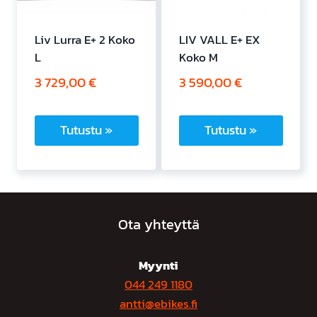
Liv Lurra E+ 2 Koko
LIV VALL E+ EX
L
Koko M
3 729,00
€
3 590,00
€
Tutustu »
Tutustu »
Ota yhteyttä
Myynti
044 249 1180
antti@ebikes.fi