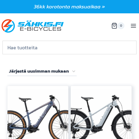
Siirry
36kk korotonta maksuaikaa »
sisältöön
0