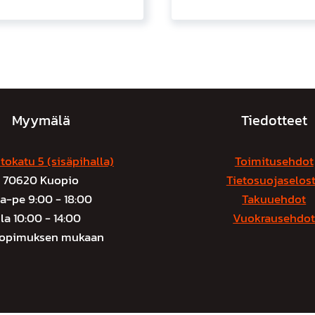
Myymälä
Tiedotteet
tokatu 5 (sisäpihalla)
Toimitusehdot
70620 Kuopio
Tietosuojaselos
a-pe 9:00 - 18:00
Takuuehdot
la 10:00 - 14:00
Vuokrausehdo
sopimuksen mukaan