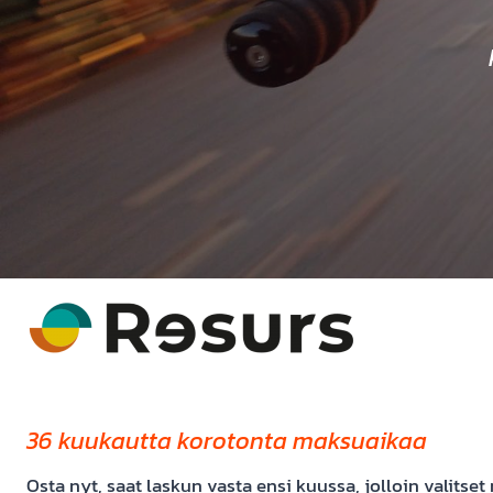
36 kuukautta korotonta maksuaikaa
Osta nyt, saat laskun vasta ensi kuussa, jolloin valits