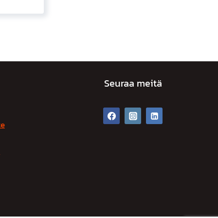
Seuraa meitä
te
t