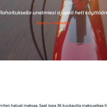
Rahoituksella unelmiesi ajopeli heti käyttöön
Etusivu
»
Rahoitus
et miten haluat maksaa. Saat jopa 36 kuukautta maksuaikaa i