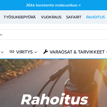
36kk korotonta maksuaikaa »
TYÖSUHDEPYÖRÄ
VUOKRAUS
SAFARIT
RAHOITUS
VIRITYS
VARAOSAT & TARVIKKEET
Rahoitus