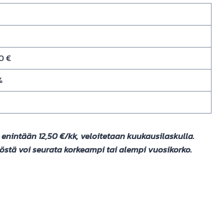
0 €
%
enintään 12,50 €/kk, veloitetaan kuukausilaskulla.
töstä voi seurata korkeampi tai alempi vuosikorko.