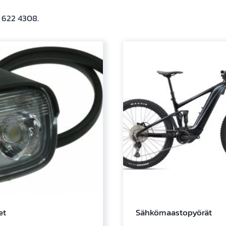
9 622 4308.
et
Sähkömaastopyörät