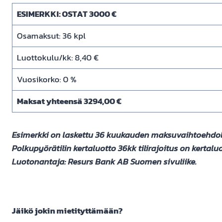
ESIMERKKI: OSTAT 3000 €
Osamaksut: 36 kpl
Luottokulu/kk: 8,40 €
Vuosikorko: 0 %
Maksat yhteensä 3294,00 €
Esimerkki on laskettu 36 kuukauden maksuvaihtoehdolle.
Polkupyörätilin kertaluotto 36kk tilirajoitus on kerta
Luotonantaja: Resurs Bank AB Suomen sivuliike.
Jäikö jokin mietityttämään?