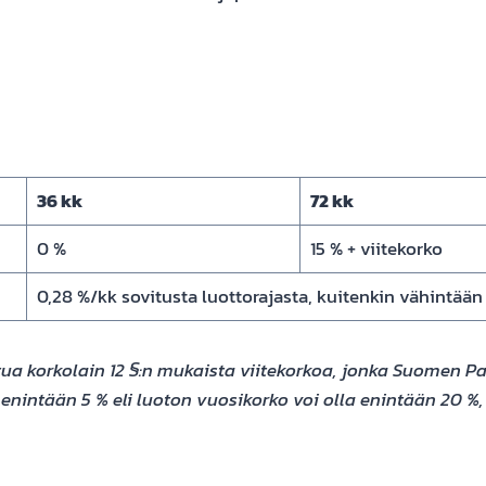
36 kk
72 kk
0 %
15 % + viitekorko
0,28 %/kk sovitusta luottorajasta, kuitenkin vähintään 
attua korkolain 12 §:n mukaista viitekorkoa, jonka Suomen 
a enintään 5 % eli luoton vuosikorko voi olla enintään 20 