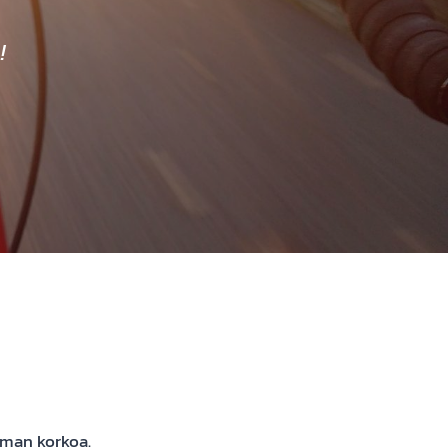
!
lman korkoa.