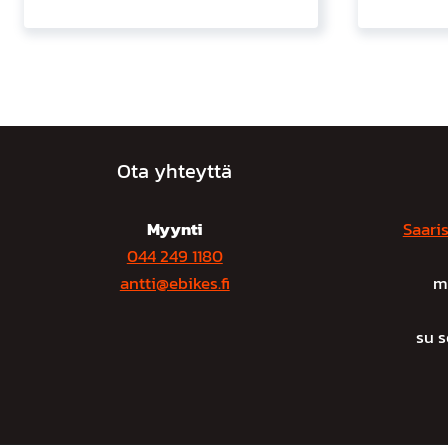
Ota yhteyttä
Myynti
Saaris
044 249 1180
antti@ebikes.fi
m
su 