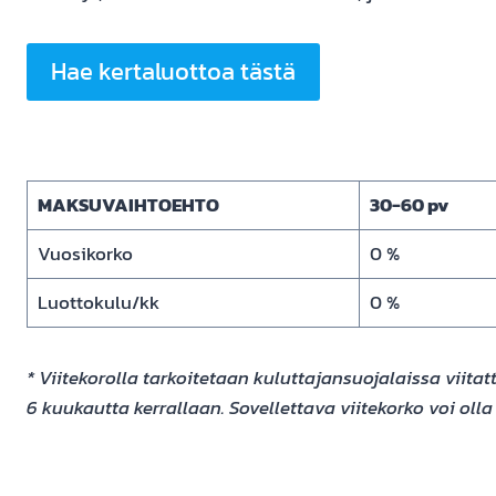
Hae kertaluottoa tästä
MAKSUVAIHTOEHTO
30-60 pv
Vuosikorko
0 %
Luottokulu/kk
0 %
* Viitekorolla tarkoitetaan kuluttajansuojalaissa viit
6 kuukautta kerrallaan. Sovellettava viitekorko voi oll