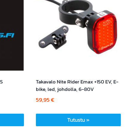
PS
Takavalo Nite Rider Emax +150 EV, E-
bike, led, johdolla, 6-80V
59,95
€
Tutustu »