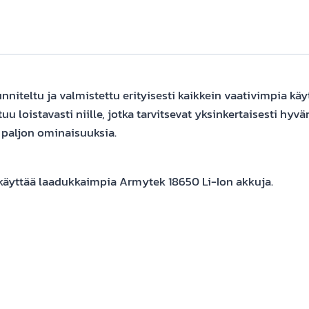
eltu ja valmistettu erityisesti kaikkein vaativimpia käyt
oveltuu loistavasti niille, jotka tarvitsevat yksinkertaisest
i paljon ominaisuuksia.
a käyttää laadukkaimpia Armytek 18650 Li-Ion akkuja.