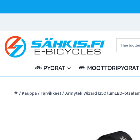
Siirry
sisältöön
PYÖRÄT
MOOTTORIPYÖRÄT
/
Kauppa
/
Tarvikkeet
/
Armytek Wizard 1250 lumLED-otsala