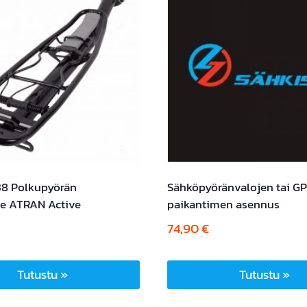
38 Polkupyörän
Sähköpyöränvalojen tai G
ne ATRAN Active
paikantimen asennus
74,90
€
Tutustu »
Tutustu »