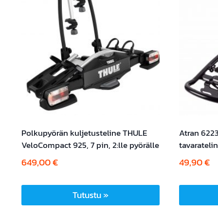
Polkupyörän kuljetusteline THULE
Atran 622
VeloCompact 925, 7 pin, 2:lle pyörälle
tavarateli
649,00
€
49,90
€
Tutustu »