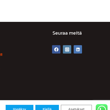
Seuraa meitä
te
t
Hyväksy
Kiellä
Asetukset