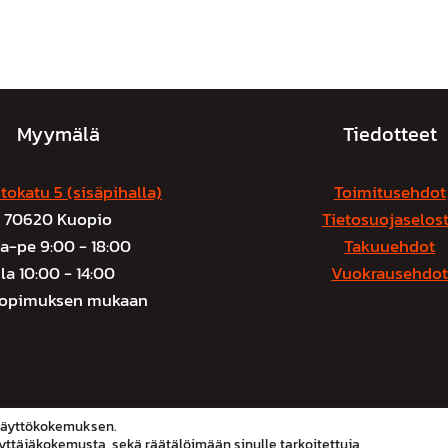
Myymälä
Tiedotteet
tokatu 5 (sisäpihalla)
Toimitusehdot
70620 Kuopio
Tietosuojaselos
a-pe 9:00 - 18:00
Takuuehdot
la 10:00 - 14:00
Vuokrausehdo
sopimuksen mukaan
© 2026 Sähkis.fi
käyttökokemuksen.
täjäkokemusta, sekä räätälöimään sinulle tarkoitettuja