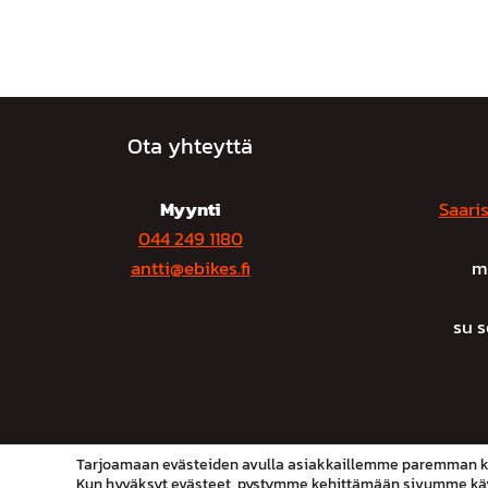
Ota yhteyttä
Myynti
Saaris
044 249 1180
antti@ebikes.fi
m
su 
Tarjoamaan evästeiden avulla asiakkaillemme paremman 
Kun hyväksyt evästeet, pystymme kehittämään sivumme käyt