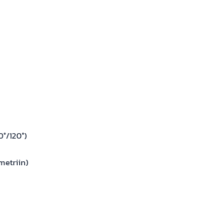
0°/120°)
metriin)