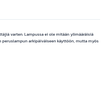
täjiä varten. Lampussa ei ole mitään ylimääräisiä
i hyvän peruslampun arkipäiväiseen käyttöön, mutta myös