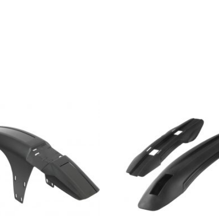
CN-
M6100
HG
12-
vaihteinen
E-
BIKE
RATED
138
linkkiä
QUICK-
LINK
määrä