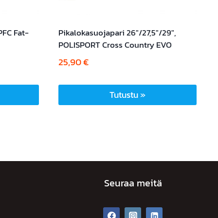
PFC Fat-
Pikalokasuojapari 26″/27,5″/29″,
POLISPORT Cross Country EVO
25,90
€
Tutustu »
Seuraa meitä