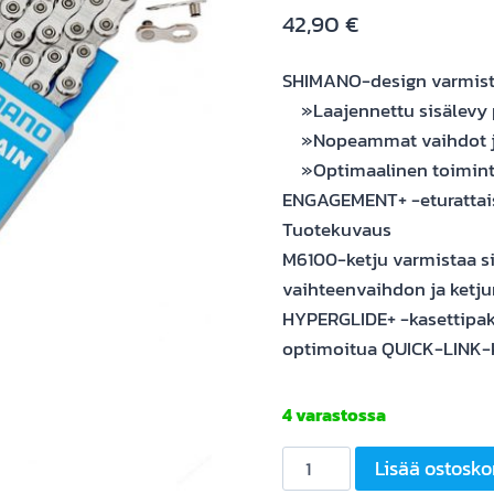
42,90
€
SHIMANO-design varmist
»Laajennettu sisälevy p
»Nopeammat vaihdot ja
»Optimaalinen toiminta
ENGAGEMENT+ -eturattai
Tuotekuvaus
M6100-ketju varmistaa si
vaihteenvaihdon ja ketju
HYPERGLIDE+ -kasettipak
optimoitua QUICK-LINK-ke
4 varastossa
SHIMANO
Lisää ostosko
Ketju