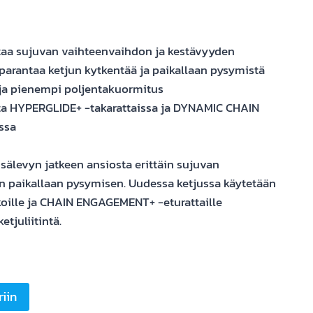
aa sujuvan vaihteenvaihdon ja kestävyyden
arantaa ketjun kytkentää ja paikallaan pysymistä
 pienempi poljentakuormitus
 HYPERGLIDE+ -takarattaissa ja DYNAMIC CHAIN
ssa
sälevyn jatkeen ansiosta erittäin sujuvan
n paikallaan pysymisen. Uudessa ketjussa käytetään
oille ja CHAIN ENGAGEMENT+ -eturattaille
tjuliitintä.
riin