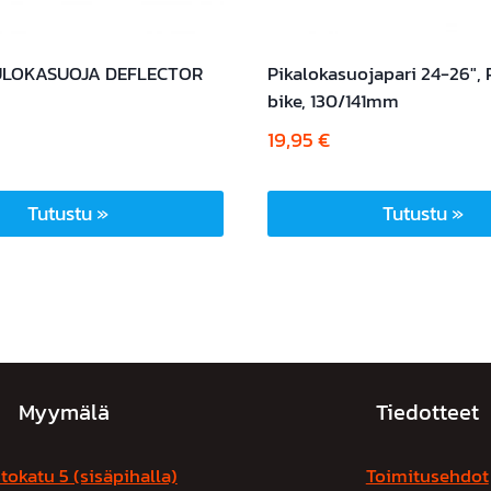
ULOKASUOJA DEFLECTOR
Pikalokasuojapari 24-26″, 
bike, 130/141mm
19,95
€
Tutustu »
Tutustu »
Myymälä
Tiedotteet
tokatu 5 (sisäpihalla)
Toimitusehdot