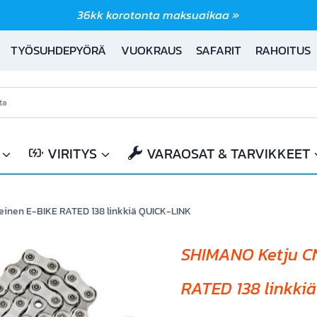
36kk korotonta maksuaikaa »
TYÖSUHDEPYÖRÄ
VUOKRAUS
SAFARIT
RAHOITUS
VIRITYS
VARAOSAT & TARVIKKEET
inen E-BIKE RATED 138 linkkiä QUICK-LINK
SHIMANO Ketju C
RATED 138 linkki