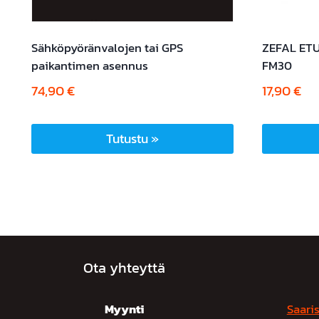
Sähköpyöränvalojen tai GPS
ZEFAL ET
paikantimen asennus
FM30
74,90
€
17,90
€
Tutustu »
Ota yhteyttä
Myynti
Saaris