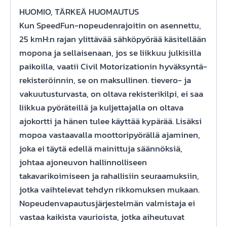
HUOMIO, TÄRKEÄ HUOMAUTUS
Kun SpeedFun-nopeudenrajoitin on asennettu,
25 kmH:n rajan ylittävää sähköpyörää käsitellään
mopona ja sellaisenaan, jos se liikkuu julkisilla
paikoilla, vaatii Civil Motorizationin hyväksyntä-
rekisteröinnin, se on maksullinen. tievero- ja
vakuutusturvasta, on oltava rekisterikilpi, ei saa
liikkua pyöräteillä ja kuljettajalla on oltava
ajokortti ja hänen tulee käyttää kypärää. Lisäksi
mopoa vastaavalla moottoripyörällä ajaminen,
joka ei täytä edellä mainittuja säännöksiä,
johtaa ajoneuvon hallinnolliseen
takavarikoimiseen ja rahallisiin seuraamuksiin,
jotka vaihtelevat tehdyn rikkomuksen mukaan.
Nopeudenvapautusjärjestelmän valmistaja ei
vastaa kaikista vaurioista, jotka aiheutuvat