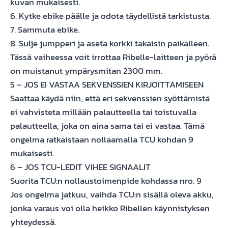
kuvan mukaisesti.
6. Kytke ebike päälle ja odota täydellistä tarkistusta.
7. Sammuta ebike.
8. Sulje jumpperi ja aseta korkki takaisin paikalleen.
Tässä vaiheessa voit irrottaa Ribelle-laitteen ja pyörä
on muistanut ympärysmitan 2300 mm.
5 – JOS EI VASTAA SEKVENSSIEN KIRJOITTAMISEEN
Saattaa käydä niin, että eri sekvenssien syöttämistä
ei vahvisteta millään palautteella tai toistuvalla
palautteella, joka on aina sama tai ei vastaa. Tämä
ongelma ratkaistaan ​​nollaamalla TCU kohdan 9
mukaisesti.
6 – JOS TCU-LEDIT VIHEE SIGNAALIT
Suorita TCU:n nollaustoimenpide kohdassa nro. 9
Jos ongelma jatkuu, vaihda TCU:n sisällä oleva akku,
jonka varaus voi olla heikko Ribellen käynnistyksen
yhteydessä.