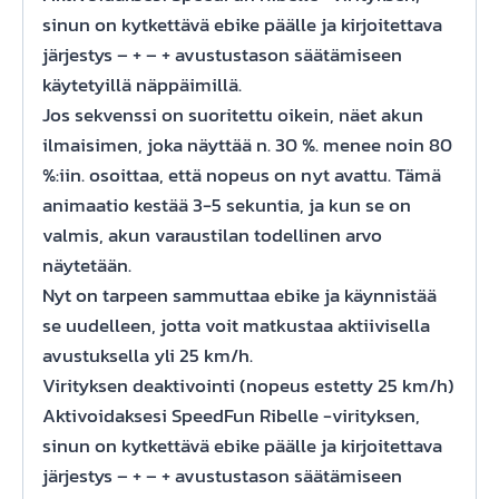
sinun on kytkettävä ebike päälle ja kirjoitettava
järjestys – + – + avustustason säätämiseen
käytetyillä näppäimillä.
Jos sekvenssi on suoritettu oikein, näet akun
ilmaisimen, joka näyttää n. 30 %. menee noin 80
%:iin. osoittaa, että nopeus on nyt avattu. Tämä
animaatio kestää 3-5 sekuntia, ja kun se on
valmis, akun varaustilan todellinen arvo
näytetään.
Nyt on tarpeen sammuttaa ebike ja käynnistää
se uudelleen, jotta voit matkustaa aktiivisella
avustuksella yli 25 km/h.
Virityksen deaktivointi (nopeus estetty 25 km/h)
Aktivoidaksesi SpeedFun Ribelle -virityksen,
sinun on kytkettävä ebike päälle ja kirjoitettava
järjestys – + – + avustustason säätämiseen