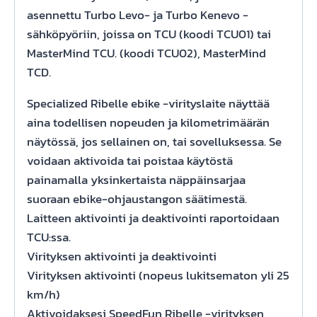
asennettu Turbo Levo- ja Turbo Kenevo -
sähköpyöriin, joissa on TCU (koodi TCU01) tai
MasterMind TCU. (koodi TCU02), MasterMind
TCD.
Specialized Ribelle ebike -virityslaite näyttää
aina todellisen nopeuden ja kilometrimäärän
näytössä, jos sellainen on, tai sovelluksessa. Se
voidaan aktivoida tai poistaa käytöstä
painamalla yksinkertaista näppäinsarjaa
suoraan ebike-ohjaustangon säätimestä.
Laitteen aktivointi ja deaktivointi raportoidaan
TCU:ssa.
Virityksen aktivointi ja deaktivointi
Virityksen aktivointi (nopeus lukitsematon yli 25
km/h)
Aktivoidaksesi SpeedFun Ribelle -virityksen,