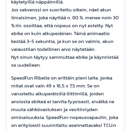
käytetyillä näppäimillä.
Jos sekvenssi on suoritettu oikein, näet akun
ilmaisimen, joka näyttää n. 80 %. menee noin 30
%:iin. osoittaa, että nopeus on nyt estetty. Nyt
ebike on kuin alkuperäinen. Tämä animaatio
kestää 3-5 sekuntia, ja kun se on valmis, akun
varaustilan todellinen arvo näytetään.
Nyt sinun täytyy sammuttaa ebike ja käynnistää
se uudelleen.
SpeedFun Ribelle on erittäin pieni laite, jonka
mitat ovat vain 49 x 16,5 x 7,5 mm. Se on
varustettu alkuperäisillä liittimillä, joiden
ansiosta ebikeä ei tarvita fyysisesti, eivätkä ne
muuta sähkövastuksen ja vesitiiviyden
ominaisuuksia. SpeedFun-nopeusvapautin, joka
on erityisesti suunniteltu asennettavaksi TCU:n