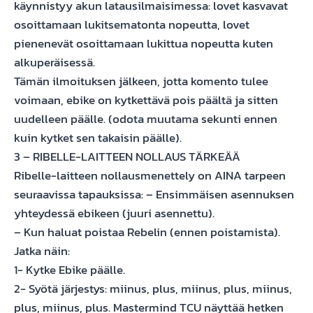
käynnistyy akun latausilmaisimessa: lovet kasvavat
osoittamaan lukitsematonta nopeutta, lovet
pienenevät osoittamaan lukittua nopeutta kuten
alkuperäisessä.
Tämän ilmoituksen jälkeen, jotta komento tulee
voimaan, ebike on kytkettävä pois päältä ja sitten
uudelleen päälle. (odota muutama sekunti ennen
kuin kytket sen takaisin päälle).
3 – RIBELLE-LAITTEEN NOLLAUS TÄRKEÄÄ
Ribelle-laitteen nollausmenettely on AINA tarpeen
seuraavissa tapauksissa: – Ensimmäisen asennuksen
yhteydessä ebikeen (juuri asennettu).
– Kun haluat poistaa Rebelin (ennen poistamista).
Jatka näin:
1- Kytke Ebike päälle.
2- Syötä järjestys: miinus, plus, miinus, plus, miinus,
plus, miinus, plus. Mastermind TCU näyttää hetken