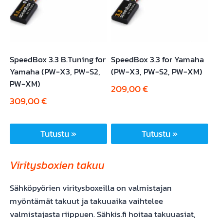
SpeedBox 3.3 B.Tuning for
SpeedBox 3.3 for Yamaha
Yamaha (PW-X3, PW-S2,
(PW-X3, PW-S2, PW-XM)
PW-XM)
209,00
€
309,00
€
Tutustu »
Tutustu »
Viritysboxien takuu
Sähköpyörien viritysboxeilla on valmistajan
myöntämät takuut ja takuuaika vaihtelee
valmistajasta riippuen. Sähkis.fi hoitaa takuuasiat,