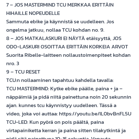
7 – JOS MASTERMIND TCU MERKKAA ERITTÄIN
HIHAILLE NOPEUDELLE
Sammuta ebike ja käynnistä se uudelleen. Jos
ongelma jatkuu, nollaa TCU kohdan no. 9.
8 – JOS MATKALASKURI EI NÄYTÄ etäisyyttä, JOS
ODO-LASKURI OSOITTAA ERITTÄIN KORKEIA ARVOT
Suorita Ribelle-laitteen nollaustoimenpiteet kohdan
nro. 3
9 – TCU RESET
TCU:n nollaaminen tapahtuu kahdella tavalla:
TCU MASTERMIND: Kytke ebike päälle, paina + ja –
näppäimiä ja pidä niitä painettuna noin 20 sekunnin
ajan. kunnes tcu käynnistyy uudelleen. Tässä a
video, joka voi auttaa: https://youtu.be/IL0bvBnFL5U
TCU-LED: Kun pyörä on pois päältä, paina
virtapainiketta kerran ja paina sitten tilakytkintä ja
pidä sitä painettuna 10-15 sekuntia. Vapauta