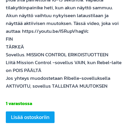
tilakytkinpainike heti, kun akun näyttö sammuu.
Akun näyttö vaihtuu nykyiseen lataustilaan ja
näyttää aktiivisen muutoksen. Tässä video, joka voi
auttaa: https://youtu.be/I5RupVhagVc
FIN
TÄRKEÄ
Sovellus. MISSION CONTROL ERIKOISTUOTTEEN
Liitä Mission Control -sovellus VAIN, kun Rebel-laite
on POIS PÄÄLTÄ
Jos yhteys muodostetaan Ribelle-sovelluksella
AKTIVOITU, sovellus TALLENTAA MUUTOKSEN
1 varastossa
SpeedFun
Lisää ostoskoriin
Ribelle