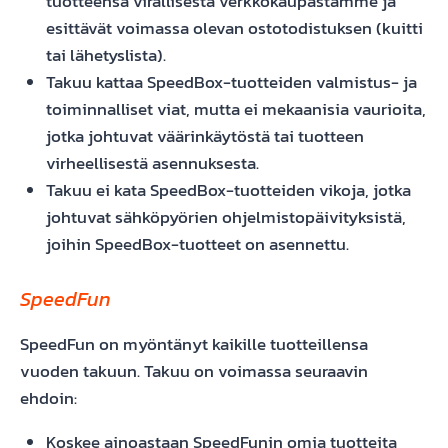
tuotteensa virallisesta verkkokaupastamme ja
esittävät voimassa olevan ostotodistuksen (kuitti
tai lähetyslista).
Takuu kattaa SpeedBox-tuotteiden valmistus- ja
toiminnalliset viat, mutta ei mekaanisia vaurioita,
jotka johtuvat väärinkäytöstä tai tuotteen
virheellisestä asennuksesta.
Takuu ei kata SpeedBox-tuotteiden vikoja, jotka
johtuvat sähköpyörien ohjelmistopäivityksistä,
joihin SpeedBox-tuotteet on asennettu.
SpeedFun
SpeedFun on myöntänyt kaikille tuotteillensa
vuoden takuun. Takuu on voimassa seuraavin
ehdoin:
Koskee ainoastaan SpeedFunin omia tuotteita