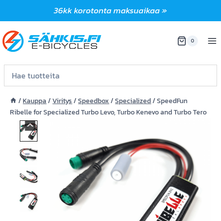
Siirry
36kk korotonta maksuaikaa »
sisältöön
0
/
Kauppa
/
Viritys
/
Speedbox
/
Specialized
/
SpeedFun
Ribelle for Specialized Turbo Levo, Turbo Kenevo and Turbo Tero