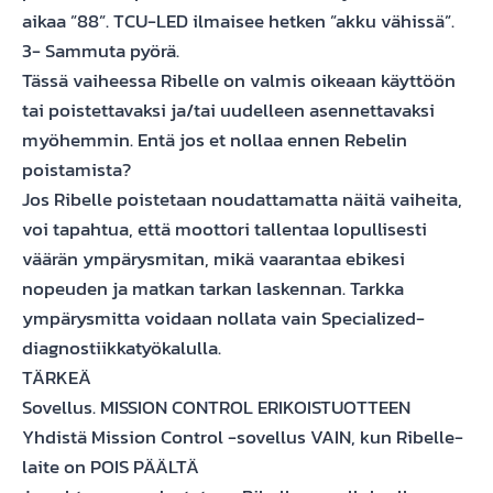
aikaa ”88”. TCU-LED ilmaisee hetken ”akku vähissä”.
3- Sammuta pyörä.
Tässä vaiheessa Ribelle on valmis oikeaan käyttöön
tai poistettavaksi ja/tai uudelleen asennettavaksi
myöhemmin. Entä jos et nollaa ennen Rebelin
poistamista?
Jos Ribelle poistetaan noudattamatta näitä vaiheita,
voi tapahtua, että moottori tallentaa lopullisesti
väärän ympärysmitan, mikä vaarantaa ebikesi
nopeuden ja matkan tarkan laskennan. Tarkka
ympärysmitta voidaan nollata vain Specialized-
diagnostiikkatyökalulla.
TÄRKEÄ
Sovellus. MISSION CONTROL ERIKOISTUOTTEEN
Yhdistä Mission Control -sovellus VAIN, kun Ribelle-
laite on POIS PÄÄLTÄ