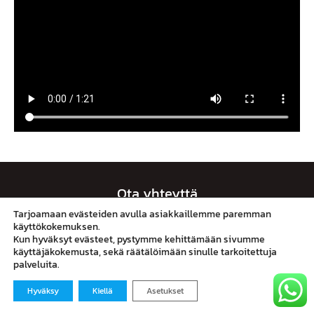
Ota yhteyttä
Tarjoamaan evästeiden avulla asiakkaillemme paremman
käyttökokemuksen.
Myynti
Kun hyväksyt evästeet, pystymme kehittämään sivumme
044 249 1180
käyttäjäkokemusta, sekä räätälöimään sinulle tarkoitettuja
palveluita.
antti@ebikes.fi
Hyväksy
Kiellä
Asetukset