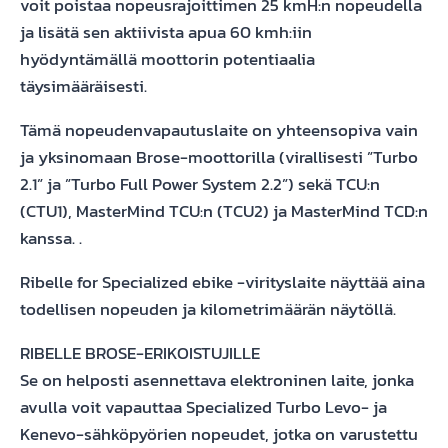
voit poistaa nopeusrajoittimen 25 kmH:n nopeudella
ja lisätä sen aktiivista apua 60 kmh:iin
hyödyntämällä moottorin potentiaalia
täysimääräisesti.
Tämä nopeudenvapautuslaite on yhteensopiva vain
ja yksinomaan Brose-moottorilla (virallisesti ”Turbo
2.1” ja ”Turbo Full Power System 2.2”) sekä TCU:n
(CTU1), MasterMind TCU:n (TCU2) ja MasterMind TCD:n
kanssa. .
Ribelle for Specialized ebike -virityslaite näyttää aina
todellisen nopeuden ja kilometrimäärän näytöllä.
RIBELLE BROSE-ERIKOISTUJILLE
Se on helposti asennettava elektroninen laite, jonka
avulla voit vapauttaa Specialized Turbo Levo- ja
Kenevo-sähköpyörien nopeudet, jotka on varustettu