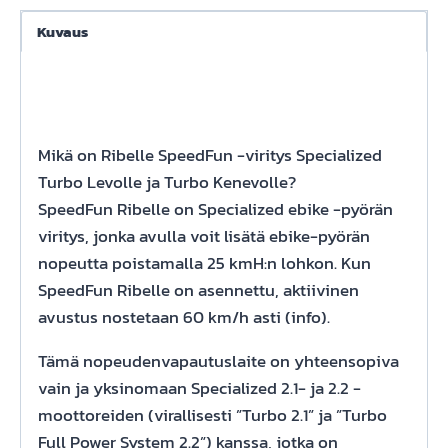
for
Specialized
Kuvaus
Turbo
Levo,
Turbo
Kenevo
Mikä on Ribelle SpeedFun -viritys Specialized
and
Turbo Levolle ja Turbo Kenevolle?
Turbo
SpeedFun Ribelle on Specialized ebike -pyörän
Tero
viritys, jonka avulla voit lisätä ebike-pyörän
määrä
nopeutta poistamalla 25 kmH:n lohkon. Kun
SpeedFun Ribelle on asennettu, aktiivinen
avustus nostetaan 60 km/h asti (info).
Tämä nopeudenvapautuslaite on yhteensopiva
vain ja yksinomaan Specialized 2.1- ja 2.2 -
moottoreiden (virallisesti ”Turbo 2.1” ja ”Turbo
Full Power System 2.2”) kanssa, jotka on