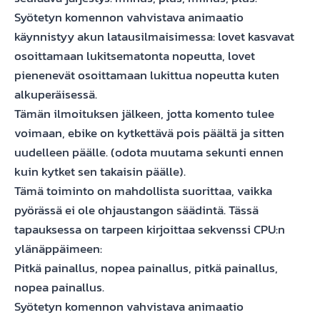
Syötetyn komennon vahvistava animaatio
käynnistyy akun latausilmaisimessa: lovet kasvavat
osoittamaan lukitsematonta nopeutta, lovet
pienenevät osoittamaan lukittua nopeutta kuten
alkuperäisessä.
Tämän ilmoituksen jälkeen, jotta komento tulee
voimaan, ebike on kytkettävä pois päältä ja sitten
uudelleen päälle. (odota muutama sekunti ennen
kuin kytket sen takaisin päälle).
Tämä toiminto on mahdollista suorittaa, vaikka
pyörässä ei ole ohjaustangon säädintä. Tässä
tapauksessa on tarpeen kirjoittaa sekvenssi CPU:n
ylänäppäimeen:
Pitkä painallus, nopea painallus, pitkä painallus,
nopea painallus.
Syötetyn komennon vahvistava animaatio