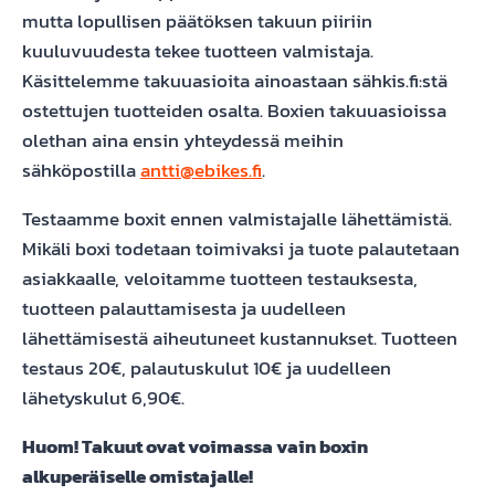
mutta lopullisen päätöksen takuun piiriin
kuuluvuudesta tekee tuotteen valmistaja.
Käsittelemme takuuasioita ainoastaan sähkis.fi:stä
ostettujen tuotteiden osalta. Boxien takuuasioissa
olethan aina ensin yhteydessä meihin
sähköpostilla
antti@ebikes.fi
.
Testaamme boxit ennen valmistajalle lähettämistä.
Mikäli boxi todetaan toimivaksi ja tuote palautetaan
asiakkaalle, veloitamme tuotteen testauksesta,
tuotteen palauttamisesta ja uudelleen
lähettämisestä aiheutuneet kustannukset. Tuotteen
testaus 20€, palautuskulut 10€ ja uudelleen
lähetyskulut 6,90€.
Huom! Takuut ovat voimassa vain boxin
alkuperäiselle omistajalle!