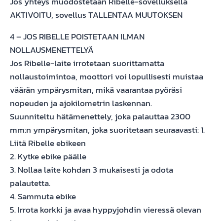
Jos yhteys muodostetaan Ribelle-sovelluksella
AKTIVOITU, sovellus TALLENTAA MUUTOKSEN
4 – JOS RIBELLE POISTETAAN ILMAN
NOLLAUSMENETTELYÄ
Jos Ribelle-laite irrotetaan suorittamatta
nollaustoimintoa, moottori voi lopullisesti muistaa
väärän ympärysmitan, mikä vaarantaa pyöräsi
nopeuden ja ajokilometrin laskennan.
Suunniteltu hätämenettely, joka palauttaa 2300
mm:n ympärysmitan, joka suoritetaan seuraavasti: 1.
Liitä Ribelle ebikeen
2. Kytke ebike päälle
3. Nollaa laite kohdan 3 mukaisesti ja odota
palautetta.
4. Sammuta ebike
5. Irrota korkki ja avaa hyppyjohdin vieressä olevan