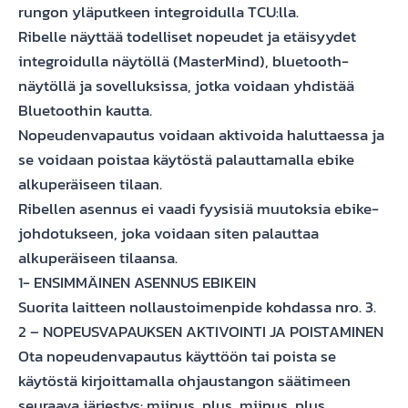
rungon yläputkeen integroidulla TCU:lla.
Ribelle näyttää todelliset nopeudet ja etäisyydet
integroidulla näytöllä (MasterMind), bluetooth-
näytöllä ja sovelluksissa, jotka voidaan yhdistää
Bluetoothin kautta.
Nopeudenvapautus voidaan aktivoida haluttaessa ja
se voidaan poistaa käytöstä palauttamalla ebike
alkuperäiseen tilaan.
Ribellen asennus ei vaadi fyysisiä muutoksia ebike-
johdotukseen, joka voidaan siten palauttaa
alkuperäiseen tilaansa.
1- ENSIMMÄINEN ASENNUS EBIKEIN
Suorita laitteen nollaustoimenpide kohdassa nro. 3.
2 – NOPEUSVAPAUKSEN AKTIVOINTI JA POISTAMINEN
Ota nopeudenvapautus käyttöön tai poista se
käytöstä kirjoittamalla ohjaustangon säätimeen
seuraava järjestys: miinus, plus, miinus, plus.