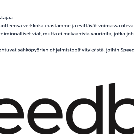
tajaa
 tuotteensa verkkokaupastamme ja esittävät voimassa olevan o
iminnalliset viat, mutta ei mekaanisia vaurioita, jotka joht
johtuvat sähköpyörien ohjelmistopäivityksistä, joihin Spee