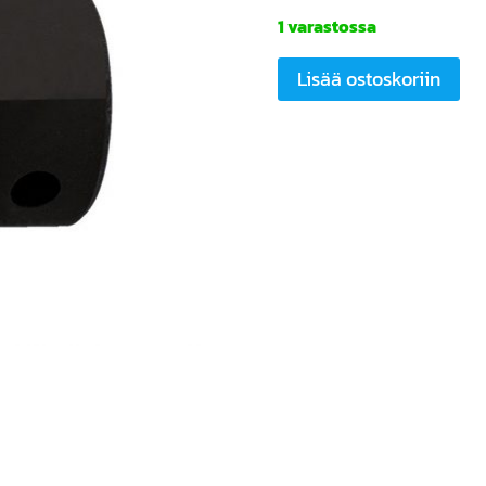
1 varastossa
UNIOR
Lisää ostoskoriin
Cartridge
bottom
bracket
tool
8
tooth
Bosch
määrä