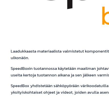
Laadukkaasta materiaalista valmistetut komponenti
ulkonäön.
SpeedBoxin tuotannossa käytetään maailman johtavien 
useita kertoja tuotannon aikana ja sen jälkeen varmis
SpeedBox yhdistetään sähköpyörään värikoodatuilla lii
yksityiskohtaiset ohjeet ja videot, joiden avulla ase