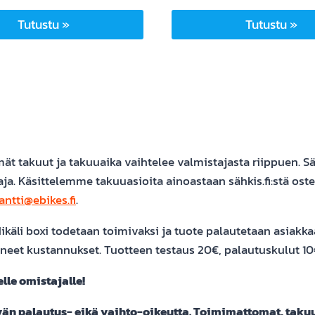
Tutustu »
Tutustu »
t takuut ja takuuaika vaihtelee valmistajasta riippuen. Säh
ja. Käsittelemme takuuasioita ainoastaan sähkis.fi:stä oste
antti@ebikes.fi
.
käli boxi todetaan toimivaksi ja tuote palautetaan asiakka
neet kustannukset. Tuotteen testaus 20€, palautuskulut 10
le omistajalle!
ivän palautus- eikä vaihto-oikeutta. Toimimattomat, takuu