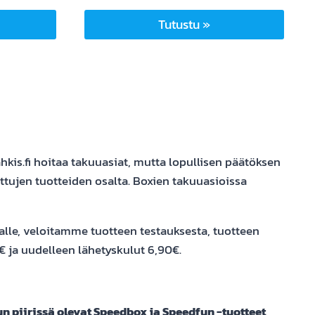
Tutustu »
kis.fi hoitaa takuuasiat, mutta lopullisen päätöksen
ttujen tuotteiden osalta. Boxien takuuasioissa
alle, veloitamme tuotteen testauksesta, tuotteen
€ ja uudelleen lähetyskulut 6,90€.
n piirissä olevat Speedbox ja Speedfun -tuotteet