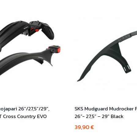
ojapari 26″/27,5″/29″,
SKS Mudguard Mudrocker F
 Cross Country EVO
26”- 27,5″ – 29″ Black
39,90
€