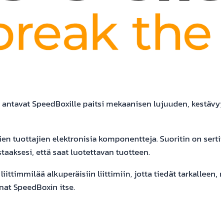
t antavat SpeedBoxille paitsi mekaanisen lujuuden, kestä
tuottajien elektronisia komponentteja. Suoritin on sertifi
taaksesi, että saat luotettavan tuotteen.
ttimmilää alkuperäisiin liittimiin, jotta tiedät tarkalleen,
nnat SpeedBoxin itse.