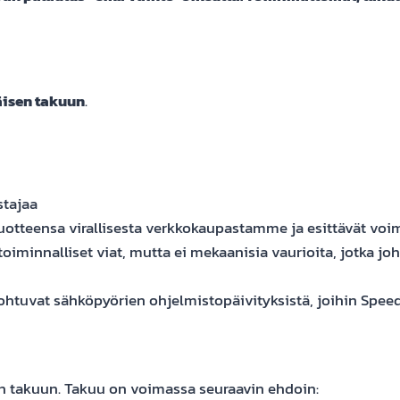
äisen takuun
.
tajaa
tuotteensa virallisesta verkkokaupastamme ja esittävät voima
iminnalliset viat, mutta ei mekaanisia vaurioita, jotka joh
johtuvat sähköpyörien ohjelmistopäivityksistä, joihin Spee
n takuun. Takuu on voimassa seuraavin ehdoin: