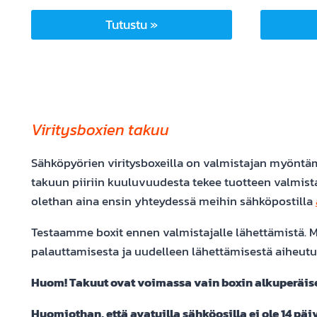
Tutustu »
Viritysboxien takuu
Sähköpyörien viritysboxeilla on valmistajan myöntämä
takuun piiriin kuuluvuudesta tekee tuotteen valmista
olethan aina ensin yhteydessä meihin sähköpostilla
Testaamme boxit ennen valmistajalle lähettämistä. Mi
palauttamisesta ja uudelleen lähettämisestä aiheutu
Huom! Takuut ovat voimassa vain boxin alkuperäisel
Huomiothan, että avatuilla sähköosilla ei ole 14 pä