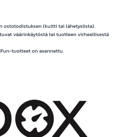
stotodistuksen (kuitti tai lähetyslista).
uvat väärinkäytöstä tai tuotteen virheellisestä
dFun-tuotteet on asennettu.