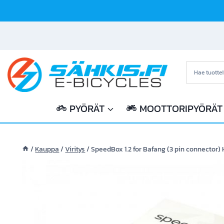
Siirry
sisältöön
PYÖRÄT
MOOTTORIPYÖRÄT
/
Kauppa
/
Viritys
/
SpeedBox 1.2 for Bafang (3 pin connector)