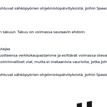
johtuvat sähköpyörien ohjelmistopäivityksistä, joihin Spee
n takuun. Takuu on voimassa seuraavin ehdoin:
tajaa
 tuotteensa verkkokaupastamme ja esittävät voimassa olevan o
iminnalliset viat, mutta ei mekaanisia vaurioita, jotka joht
johtuvat sähköpyörien ohjelmistopäivityksistä, joihin Spee