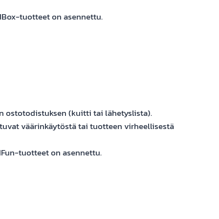
dBox-tuotteet on asennettu.
stotodistuksen (kuitti tai lähetyslista).
uvat väärinkäytöstä tai tuotteen virheellisestä
dFun-tuotteet on asennettu.