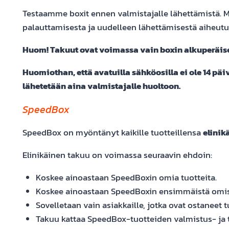
Testaamme boxit ennen valmistajalle lähettämistä. Mi
palauttamisesta ja uudelleen lähettämisestä aiheutu
Huom! Takuut ovat voimassa vain boxin alkuperäisel
Huomiothan, että avatuilla sähköosilla ei ole 14 pä
lähetetään aina valmistajalle huoltoon.
SpeedBox
SpeedBox on myöntänyt kaikille tuotteillensa
elinik
Elinikäinen takuu on voimassa seuraavin ehdoin:
Koskee ainoastaan SpeedBoxin omia tuotteita.
Koskee ainoastaan SpeedBoxin ensimmäistä omis
Sovelletaan vain asiakkaille, jotka ovat ostaneet 
Takuu kattaa SpeedBox-tuotteiden valmistus- ja to