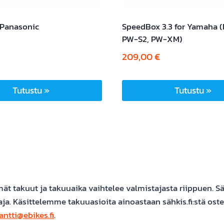
Panasonic
SpeedBox 3.3 for Yamaha 
PW-S2, PW-XM)
209,00
€
Tutustu »
Tutustu »
t takuut ja takuuaika vaihtelee valmistajasta riippuen. Säh
ja. Käsittelemme takuuasioita ainoastaan sähkis.fi:stä oste
antti@ebikes.fi
.