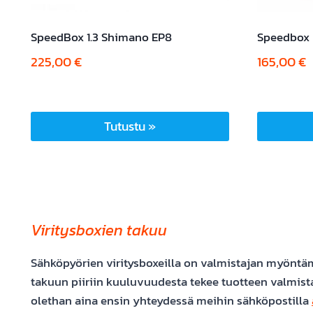
SpeedBox 1.3 Shimano EP8
Speedbox 
225,00
€
165,00
€
Tutustu »
Viritysboxien takuu
Sähköpyörien viritysboxeilla on valmistajan myöntämä
takuun piiriin kuuluvuudesta tekee tuotteen valmista
olethan aina ensin yhteydessä meihin sähköpostilla