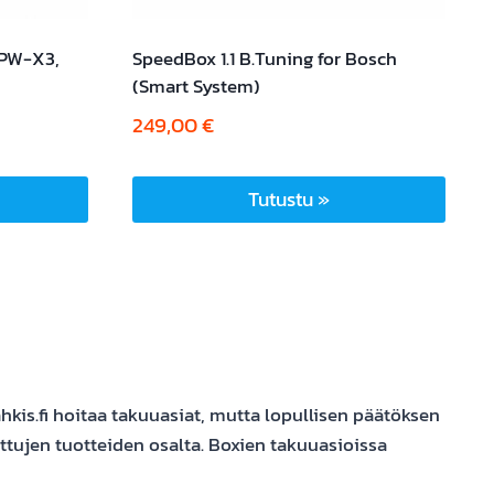
(PW-X3,
SpeedBox 1.1 B.Tuning for Bosch
(Smart System)
249,00
€
Tutustu »
kis.fi hoitaa takuuasiat, mutta lopullisen päätöksen
ttujen tuotteiden osalta. Boxien takuuasioissa