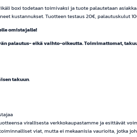
käli boxi todetaan toimivaksi ja tuote palautetaan asiakka
neet kustannukset. Tuotteen testaus 20€, palautuskulut 10
le omistajalle!
ivän palautus- eikä vaihto-oikeutta. Toimimattomat, takuu
äisen takuun
.
tajaa
tuotteensa virallisesta verkkokaupastamme ja esittävät voima
iminnalliset viat, mutta ei mekaanisia vaurioita, jotka joh