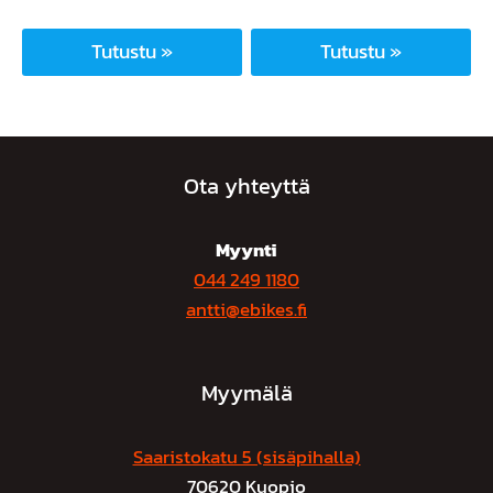
Tutustu »
Tutustu »
Tällä
Tällä
tuotteella
tuotteella
on
on
useampi
useampi
Ota yhteyttä
muunnelma.
muunnelma.
Voit
Voit
Myynti
tehdä
tehdä
044 249 1180
valinnat
valinnat
antti@ebikes.fi
tuotteen
tuotteen
sivulla.
sivulla.
Myymälä
Saaristokatu 5 (sisäpihalla)
70620 Kuopio