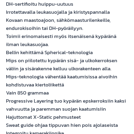
DH-sertifioitu huippu-uutuus
Irrotettavalla leukasuojalla ja kiristyspannalla
Kovaan maastoajoon, sähkömaasturilenkeille,
endurokisoihin tai DH-pyöräilyyn.
Toimii erinomaisesti myös itsenäisenä kypäränä
ilman leukasuojaa.
Bellin kehittämä Spherical-teknologia
Mips on piilotettu kypärän sisä- ja ulkokerroksen
väliin ja sisärakenne kelluu ulkorakenteen alla.
Mips-teknologia vähentää kaatumisissa aivoihin
kohdistuvaa kiertoliikettä
Vain 850 grammaa
Progressive Layering tuo kypärän epskerroksiin kaksi
vahvuutta ja paremman suojan kaatumisiin
Hajuttomat X-Static pehmusteet
Sweat guide ohjaa tippuvan hien pois ajolaseista
Integroitu kamerakiinnike