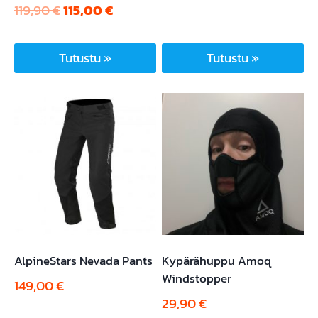
Alkuperäinen
Nykyinen
119,90
€
115,00
€
hinta
hinta
oli:
on:
Tutustu »
Tutustu »
119,90 €.
115,00 €.
Tällä
tuotteella
on
useampi
muunnelma.
Voit
tehdä
valinnat
tuotteen
sivulla.
AlpineStars Nevada Pants
Kypärähuppu Amoq
Windstopper
149,00
€
29,90
€