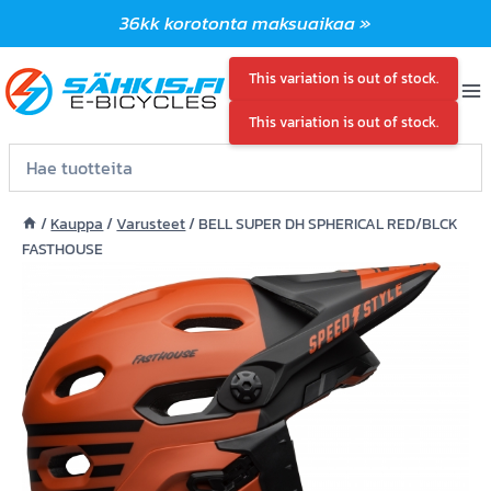
Siirry
36kk korotonta maksuaikaa »
sisältöön
This variation is out of stock.
0
This variation is out of stock.
/
Kauppa
/
Varusteet
/
BELL SUPER DH SPHERICAL RED/BLCK
FASTHOUSE