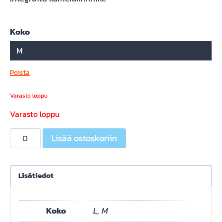
Koko
M
Poista
Varasto loppu
Varasto loppu
BELL
Lisää ostoskoriin
SUPER
DH
SPHERICAL
Lisätiedot
RED/BLCK
FASTHOUSE
Koko
L, M
määrä