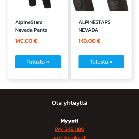
AlpineStars
ALPINESTARS
Nevada Pants
NEVADA
149,00
€
149,00
€
Tutustu »
Tutustu »
Tällä
Tällä
tuotteella
tuotteella
on
on
useampi
useampi
Ota yhteyttä
muunnelma.
muunnelma.
Voit
Voit
Myynti
tehdä
tehdä
044 249 1180
valinnat
valinnat
antti@ebikes.fi