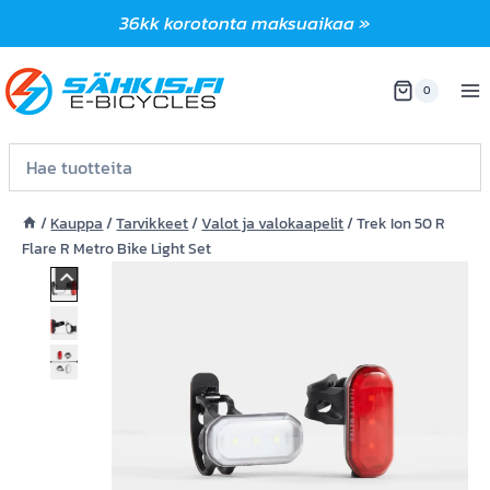
Siirry
36kk korotonta maksuaikaa »
sisältöön
0
/
Kauppa
/
Tarvikkeet
/
Valot ja valokaapelit
/
Trek Ion 50 R
Flare R Metro Bike Light Set