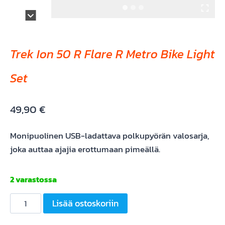
Trek Ion 50 R Flare R Metro Bike Light
Set
49,90
€
Monipuolinen USB-ladattava polkupyörän valosarja,
joka auttaa ajajia erottumaan pimeällä.
2 varastossa
Trek
Lisää ostoskoriin
Ion