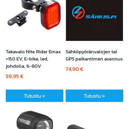
Takavalo Nite Rider Emax
Sähköpyöränvalojen tai
+150 EV, E-bike, led,
GPS paikantimen asennus
johdolla, 6-80V
74,90
€
59,95
€
Tutustu »
Tutustu »