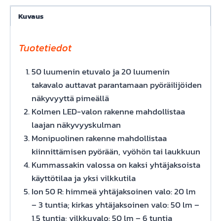
50
R
Kuvaus
Flare
R
Tuotetiedot
Metro
Bike
50 luumenin etuvalo ja 20 luumenin
Light
takavalo auttavat parantamaan pyöräilijöiden
Set
näkyvyyttä pimeällä
määrä
Kolmen LED-valon rakenne mahdollistaa
laajan näkyvyyskulman
Monipuolinen rakenne mahdollistaa
kiinnittämisen pyörään, vyöhön tai laukkuun
Kummassakin valossa on kaksi yhtäjaksoista
käyttötilaa ja yksi vilkkutila
Ion 50 R: himmeä yhtäjaksoinen valo: 20 lm
– 3 tuntia; kirkas yhtäjaksoinen valo: 50 lm –
1,5 tuntia; vilkkuvalo: 50 lm – 6 tuntia