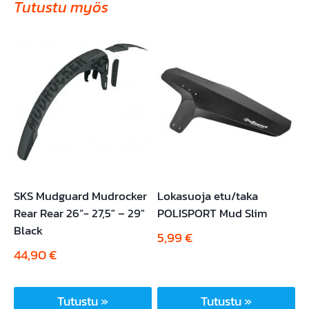
Tutustu myös
SKS Mudguard Mudrocker
Lokasuoja etu/taka
Rear Rear 26”- 27,5″ – 29″
POLISPORT Mud Slim
Black
5,99
€
44,90
€
Tutustu »
Tutustu »