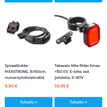
Spiraalilukko
Takavalo Nite Rider Emax
MAXSTRONG, 8/150cm,
+150 EV, E-bike, led,
numeroyhdistelmällä
johdolla, 6-80V
9,90
€
59,95
€
Tutustu »
Tutustu »