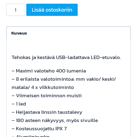
Ladattava
Lisää ostoskoriin
led-
etuvalo
LEZYNE
Kuvaus
Mini
Drive
400XL,
Tehokas ja kestävä USB-ladattava LED-etuvalo.
musta
– Maximi valoteho 400 lumenia
määrä
– 8 erilaista valotoimintoa: mm vakio/ keski/
matala/ 4 x vilkkutoiminto
– Viimeisen toiminnon muisti
– 1 led
– Heijastava linssin taustalevy
– 180 asteen näkyvyys, myös sivuille
– Kosteussuojattu IPX 7
– Alumiinirunko