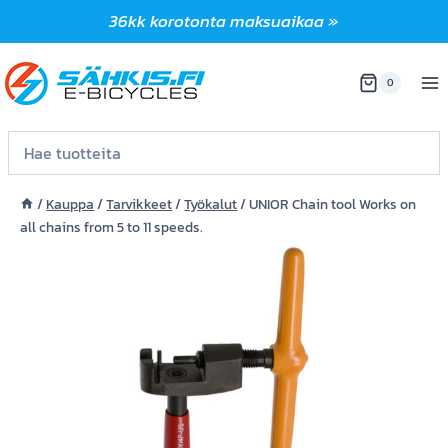
Siirry
36kk korotonta maksuaikaa »
sisältöön
0
/
Kauppa
/
Tarvikkeet
/
Työkalut
/
UNIOR Chain tool Works on
all chains from 5 to 11 speeds.