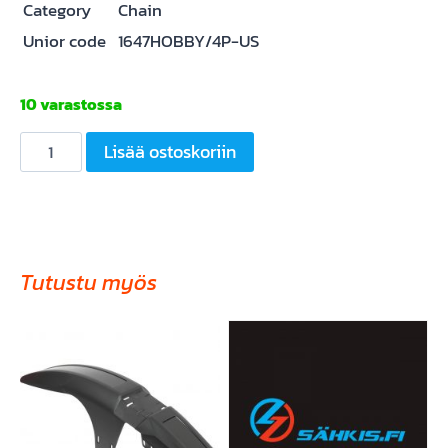
Category
Chain
Unior code
1647HOBBY/4P-US
10 varastossa
UNIOR
Lisää ostoskoriin
Chain
tool
Works
on
all
Tutustu myös
chains
from
5
to
11
speeds.