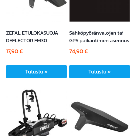
määrä
ZEFAL ETULOKASUOJA
Sähköpyöränvalojen tai
DEFLECTOR FM30
GPS paikantimen asennus
17,90
€
74,90
€
Tutustu »
Tutustu »