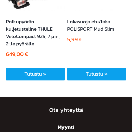
Polkupyörän
Lokasuoja etu/taka
kuljetusteline THULE
POLISPORT Mud Slim
VeloCompact 925, 7 pin,
5,99
€
2:lle pyörälle
649,00
€
Tutustu »
Tutustu »
Ota yhteyttä
Myynti