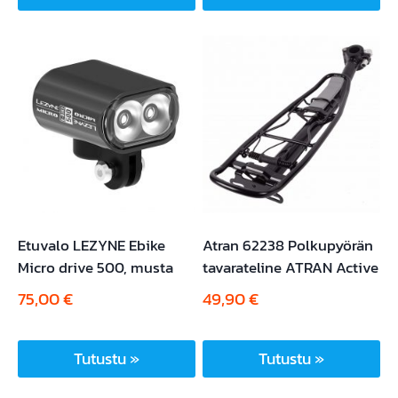
Etuvalo LEZYNE Ebike
Atran 62238 Polkupyörän
Micro drive 500, musta
tavarateline ATRAN Active
75,00
€
49,90
€
Tutustu »
Tutustu »