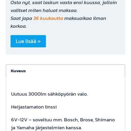
Osta nyt, saat laskun vasta ensi kuussa, jolloin
ETUVALO
valitset miten haluat maksaa
.
3000LM
Saat jopa
36 kuukautta
maksuaikaa ilman
(
korkoa.
ei
johtoa
Lue lisää »
mukana
)
määrä
Kuvaus
Uutuus 3000lm sähköpyörän valo.
Heijastamaton linssi
6V-12V – soveltuu mm. Bosch, Brose, Shimano
ja Yamaha järjestelmien kanssa.