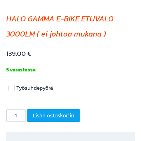
HALO GAMMA E-BIKE ETUVALO
3000LM ( ei johtoa mukana )
139,00
€
5 varastossa
Työsuhdepyörä
HALO
Lisää ostoskoriin
GAMMA
E-
BIKE