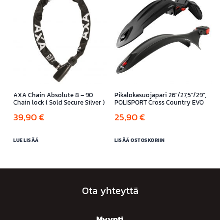
AXA Chain Absolute 8 – 90
Pikalokasuojapari 26″/27,5″/29″,
Chain lock ( Sold Secure Silver )
POLISPORT Cross Country EVO
39,90
€
25,90
€
LUE LISÄÄ
LISÄÄ OSTOSKORIIN
Ota yhteyttä
Myynti