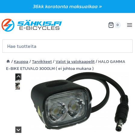
Siirry
36kk korotonta maksuaikaa »
sisältöön
0
/
Kauppa
/
Tarvikkeet
/
Valot ja valokaapelit
/
HALO GAMMA
E-BIKE ETUVALO 3000LM ( ei johtoa mukana )