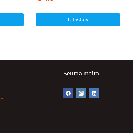
Tutustu »
Seuraa meitä
te
t