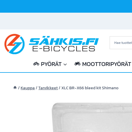
Siirry
sisältöön
PYÖRÄT
MOOTTORIPYÖRÄT
/
Kauppa
/
Tarvikkeet
/
XLC BR-X66 bleed kit Shimano