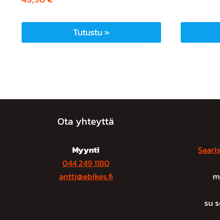
Tutustu »
Ota yhteyttä
Myynti
Saaris
044 249 1180
antti@ebikes.fi
m
su 