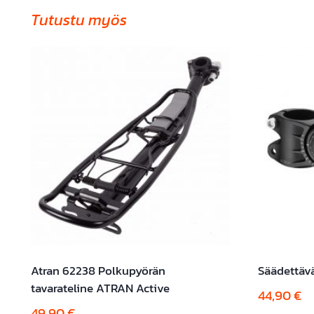
Tutustu myös
Atran 62238 Polkupyörän
Säädettäv
tavarateline ATRAN Active
44,90
€
49,90
€