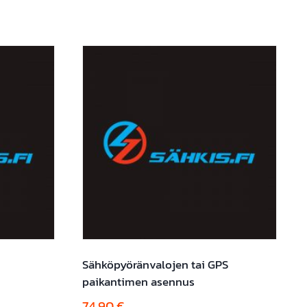
Sähköpyöränvalojen tai GPS
paikantimen asennus
74,90
€