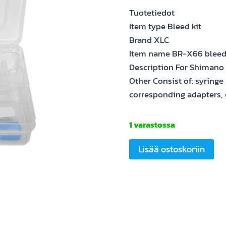
Tuotetiedot
Item type Bleed kit
Brand XLC
Item name BR-X66 bleed 
Description For Shimano 
Other Consist of: syringe 
corresponding adapters, 
1 varastossa
XLC
Lisää ostoskoriin
BR-
X66
bleed
kit
Shimano