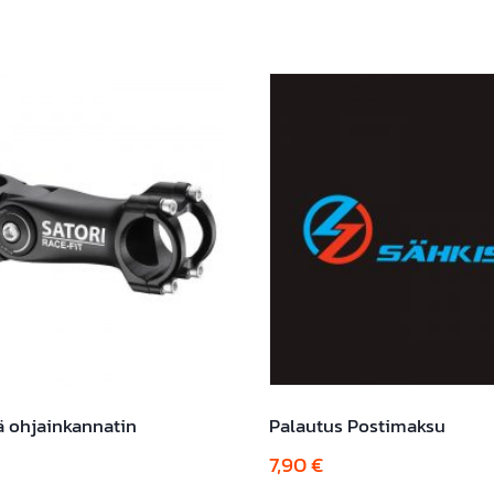
määrä
ä ohjainkannatin
Palautus Postimaksu
7,90
€