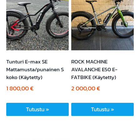
useampi
useampi
muunnelma.
muunnelma.
Voit
Voit
tehdä
tehdä
valinnat
valinnat
tuotteen
tuotteen
sivulla.
sivulla.
Tunturi E-max SE
ROCK MACHINE
Mattamusta/punainen S
AVALANCHE E50 E-
koko (Käytetty)
FATBIKE (Käytetty)
1 800,00
€
2 000,00
€
Tutustu »
Tutustu »
Tällä
tuotteella
on