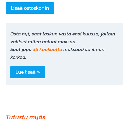
Fantic
Lisää ostoskoriin
Fatbike
(Käytetty)
määrä
Osta nyt, saat laskun vasta ensi kuussa, jolloin
valitset miten haluat maksaa
.
Saat jopa
36 kuukautta
maksuaikaa ilman
korkoa.
Lue lisää »
Tutustu myös