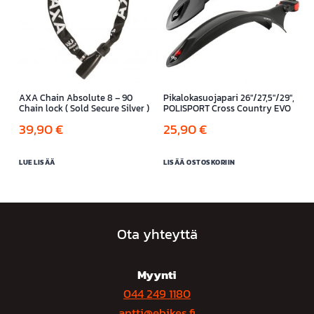
AXA Chain Absolute 8 – 90
Pikalokasuojapari 26″/27,5″/29″,
Chain lock ( Sold Secure Silver )
POLISPORT Cross Country EVO
39,90
€
25,90
€
LUE LISÄÄ
LISÄÄ OSTOSKORIIN
Ota yhteyttä
Myynti
044 249 1180
antti@ebikes.fi