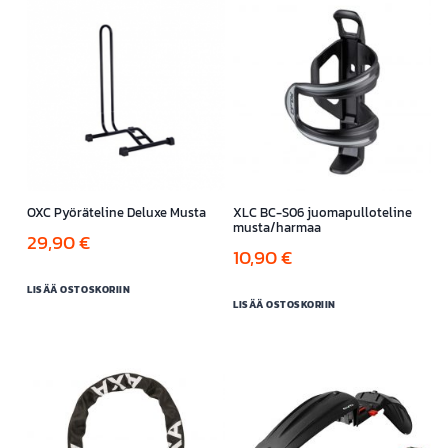
useampi
muunnelma.
Voit
tehdä
valinnat
tuotteen
sivulla.
OXC Pyöräteline Deluxe Musta
XLC BC-S06 juomapulloteline
musta/harmaa
29,90
€
10,90
€
LISÄÄ OSTOSKORIIN
LISÄÄ OSTOSKORIIN