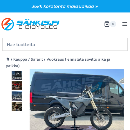
Siirry
36kk korotonta maksuaikaa »
sisältöön
0
/
Kauppa
/
Safarit
/
Vuokraus ( ennalata sovittu aika ja
paikka)