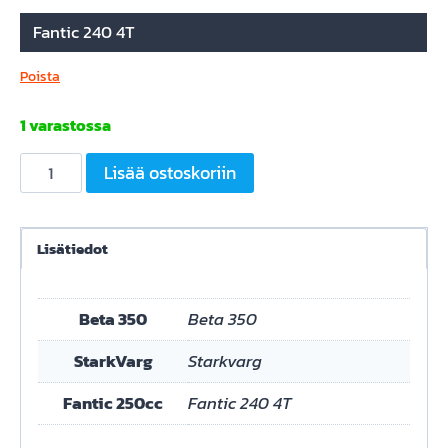
Fantic 240 4T
Poista
1 varastossa
Vuokraus
Lisää ostoskoriin
(
ennalata
sovittu
Lisätiedot
aika
ja
Beta 350
Beta 350
paikka)
määrä
StarkVarg
Starkvarg
Fantic 250cc
Fantic 240 4T