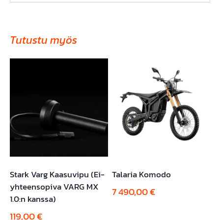
Tutustu myös
Stark Varg Kaasuvipu (Ei-
Talaria Komodo
yhteensopiva VARG MX
7 490,00
€
1.0:n kanssa)
119,00
€