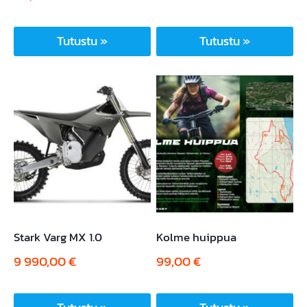
Tutustu »
Tutustu »
Stark Varg MX 1.0
Kolme huippua
9 990,00
€
99,00
€