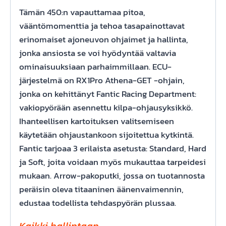
Tämän 450:n vapauttamaa pitoa,
vääntömomenttia ja tehoa tasapainottavat
erinomaiset ajoneuvon ohjaimet ja hallinta,
jonka ansiosta se voi hyödyntää valtavia
ominaisuuksiaan parhaimmillaan. ECU-
järjestelmä on RX1Pro Athena-GET -ohjain,
jonka on kehittänyt Fantic Racing Department:
vakiopyörään asennettu kilpa-ohjausyksikkö.
Ihanteellisen kartoituksen valitsemiseen
käytetään ohjaustankoon sijoitettua kytkintä.
Fantic tarjoaa 3 erilaista asetusta: Standard, Hard
ja Soft, joita voidaan myös mukauttaa tarpeidesi
mukaan. Arrow-pakoputki, jossa on tuotannosta
peräisin oleva titaaninen äänenvaimennin,
edustaa todellista tehdaspyörän plussaa.
Kaikki hallintaan