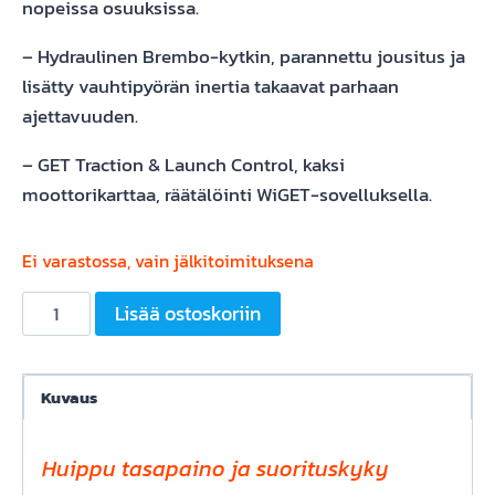
nopeissa osuuksissa.
– Hydraulinen Brembo-kytkin, parannettu jousitus ja
lisätty vauhtipyörän inertia takaavat parhaan
ajettavuuden.
– GET Traction & Launch Control, kaksi
moottorikarttaa, räätälöinti WiGET-sovelluksella.
Ei varastossa, vain jälkitoimituksena
Fantic
Lisää ostoskoriin
XXF450
4T,
2026
Kuvaus
määrä
Huippu tasapaino ja suorituskyky