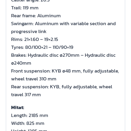
Trail: 119 mm
Rear frame: Aluminum
Swingarm: Aluminum with variable section and
progressive link
Rims: 21×1.60 – 19×2.15
Tyres: 80/100×21 – 110/90×19
Brakes: Hydraulic disc ø270mm – Hydraulic disc
ø240mm
Front suspension: KYB ø48 mm, fully adjustable,
wheel travel 310 mm
Rear suspension: KYB, fully adjustable, wheel
travel 317 mm
Mitat:
Length: 2185 mm
Width: 825 mm
Height: 1285 mm