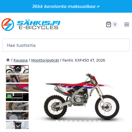
Siirry
36kk korotonta maksuaikaa »
sisältöön
0
/
Kauppa
/
Moottoripyörät
/
Fantic XXF450 4T, 2026