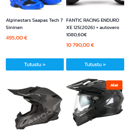
Alpinestars Saapas Tech 7
FANTIC RACING ENDURO
Sininen
XE 125(2026) + autovero
1080,60€
495,00
€
10 790,00
€
Tutustu »
Tutustu »
Tällä
tuotteella
Ale!
on
useampi
muunnelma.
Voit
tehdä
valinnat