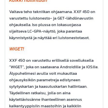
Valtava teho tekniikan ohjaamana. XXF 450 on
varustettu luistonesto- ja GET-lähdönavustin
ohjauksella. Iso plussa on lokasuojassa
sijaitseva LC-GPA-näyttö, joka parantaa
käynnistystä ja näyttää eri luistonestotasot.
WIGET!
XXF 450 on varustettu erillisellä sovelluksella
”WiGET”, joka on saatavana Androidille ja iOS:lle.
Älypuhelimesi avulla voit mukauttaa
ohjausyksikön parametreja edistyneen
sytytyskartan ja kaasutuskartan hallintaan.
Täydellinen ratkaisu, jolla on aina
käytettävissänne ihanteellinen asennus
kaikentyyppisiin maastoihin ja kaikkiin