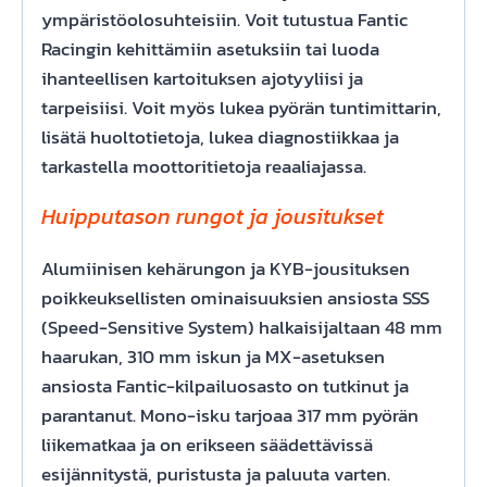
ympäristöolosuhteisiin. Voit tutustua Fantic
Racingin kehittämiin asetuksiin tai luoda
ihanteellisen kartoituksen ajotyyliisi ja
tarpeisiisi. Voit myös lukea pyörän tuntimittarin,
lisätä huoltotietoja, lukea diagnostiikkaa ja
tarkastella moottoritietoja reaaliajassa.
Huipputason rungot ja jousitukset
Alumiinisen kehärungon ja KYB-jousituksen
poikkeuksellisten ominaisuuksien ansiosta SSS
(Speed-Sensitive System) halkaisijaltaan 48 mm
haarukan, 310 mm iskun ja MX-asetuksen
ansiosta Fantic-kilpailuosasto on tutkinut ja
parantanut. Mono-isku tarjoaa 317 mm pyörän
liikematkaa ja on erikseen säädettävissä
esijännitystä, puristusta ja paluuta varten.