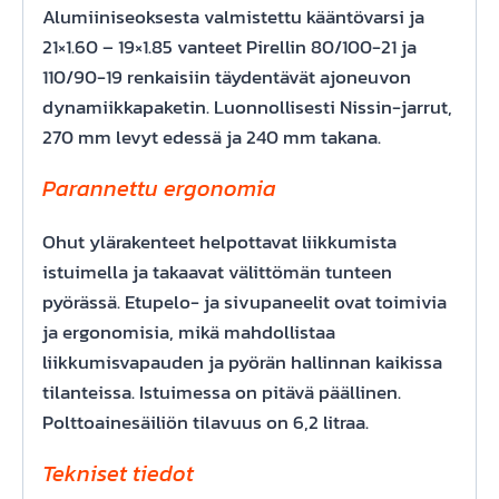
Alumiiniseoksesta valmistettu kääntövarsi ja
21×1.60 – 19×1.85 vanteet Pirellin 80/100-21 ja
110/90-19 renkaisiin täydentävät ajoneuvon
dynamiikkapaketin. Luonnollisesti Nissin-jarrut,
270 mm levyt edessä ja 240 mm takana.
Parannettu ergonomia
Ohut ylärakenteet helpottavat liikkumista
istuimella ja takaavat välittömän tunteen
pyörässä. Etupelo- ja sivupaneelit ovat toimivia
ja ergonomisia, mikä mahdollistaa
liikkumisvapauden ja pyörän hallinnan kaikissa
tilanteissa. Istuimessa on pitävä päällinen.
Polttoainesäiliön tilavuus on 6,2 litraa.
Tekniset tiedot