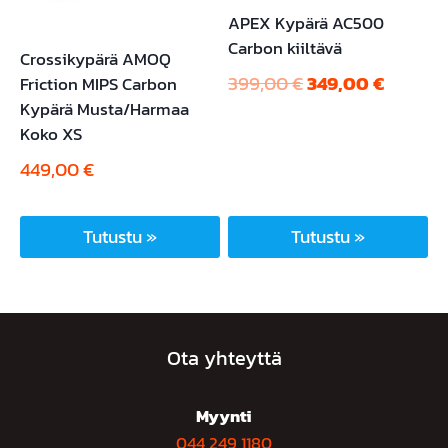
tuotteen
APEX Kypärä AC500
Carbon kiiltävä
sivulla.
Crossikypärä AMOQ
Alkuperäinen
Nykyin
399,00
€
349,00
€
Friction MIPS Carbon
Kypärä Musta/Harmaa
hinta
hinta
Koko XS
oli:
on:
449,00
€
399,00 €.
349,00 
Tutustu »
Tutustu »
Tällä
tuotteella
on
useampi
Ota yhteyttä
muunnelma.
Voit
Myynti
tehdä
044 249 1180