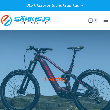
Siirry
36kk korotonta maksuaikaa »
sisältöön
0
Leasing