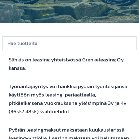
Sähkis on leasing yhteistyössä Grenkeleasing Oy
kanssa.
Työnantajayritys voi hankkia pyörän työntekijänsä
käyttöön myös leasing-periaatteella,
pitkäaikaisena vuokrauksena yleisimpinä 3v ja 4v
(36kk/ 48kk) vaihtoehdot.
Pyörän leasingmaksut maksetaan kuukausierissä
leasing-yhtiölle. Leasing maksuun voi halutessaan