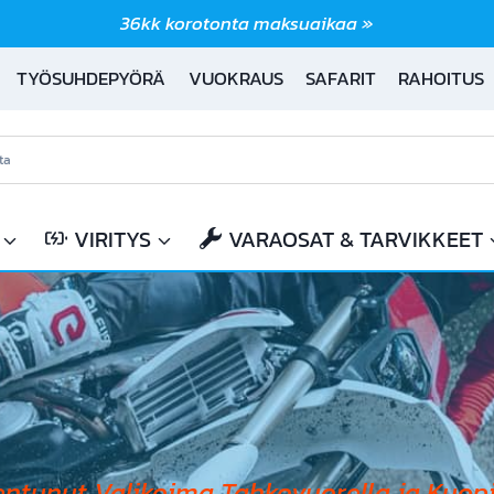
36kk korotonta maksuaikaa »
TYÖSUHDEPYÖRÄ
VUOKRAUS
SAFARIT
RAHOITUS
VIRITYS
VARAOSAT & TARVIKKEET
entunut Valikoima Tahkovuorella ja Kuopi