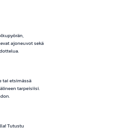
olkupyörän,
levat ajoneuvot sekä
dottelua.
e tai etsimässä
lineen tarpeisiisi.
hdon.
la! Tutustu