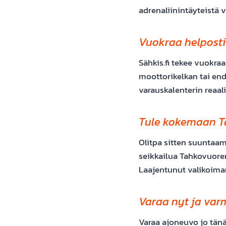
adrenaliinintäyteistä 
Vuokraa helposti
Sähkis.fi tekee vuokra
moottorikelkan tai end
varauskalenterin reaali
Tule kokemaan Ta
Olitpa sitten suuntaam
seikkailua Tahkovuoren 
Laajentunut valikoima
Varaa nyt ja va
Varaa ajoneuvo jo tän