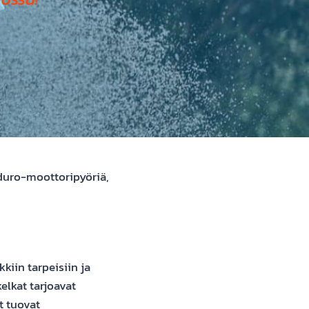
duro-moottoripyöriä,
kiin tarpeisiin ja
elkat tarjoavat
t tuovat