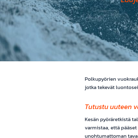
Polkupyörien vuokrauk
jotka tekevät luontose
Tutustu uuteen 
Kesän pyöräretkistä tal
varmistaa, että pääset
unohtumattoman tavan 