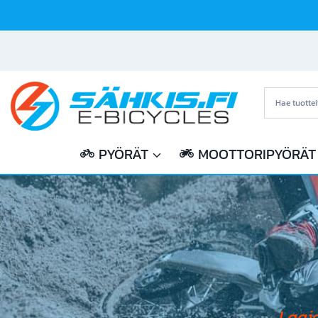
Siirry
sisältöön
PYÖRÄT
MOOTTORIPYÖRÄT
Laaj