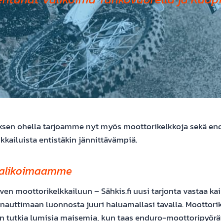
sen ohella tarjoamme nyt myös moottorikelkkoja sekä en
ikkailuista entistäkin jännittävämpiä.
valikoimaamme
ven moottorikelkkailuun – Sähkis.fi uusi tarjonta vastaa kaik
 nauttimaan luonnosta juuri haluamallasi tavalla. Moottorik
tutkia lumisia maisemia, kun taas enduro-moottoripyörä