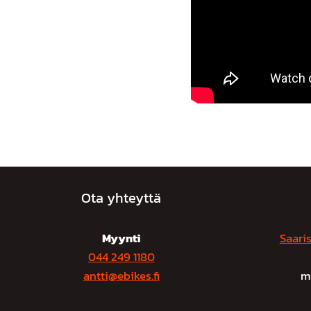
Ota yhteyttä
Myynti
Saaris
044 249 1180
antti@ebikes.fi
m