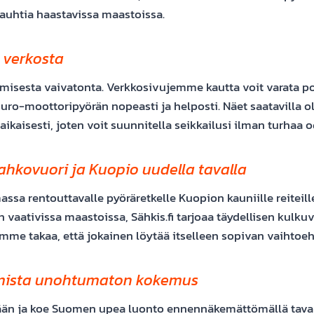
vauhtia haastavissa maastoissa.
 verkosta
amisesta vaivatonta. Verkkosivujemme kautta voit varata p
uro-moottoripyörän nopeasti ja helposti. Näet saatavilla o
aikaisesti, joten voit suunnitella seikkailusi ilman turhaa o
hkovuori ja Kuopio uudella tavalla
assa rentouttavalle pyöräretkelle Kuopion kauniille reiteill
vaativissa maastoissa, Sähkis.fi tarjoaa täydellisen kulkuvä
mme takaa, että jokainen löytää itselleen sopivan vaihtoe
rmista unohtumaton kokemus
ään ja koe Suomen upea luonto ennennäkemättömällä taval