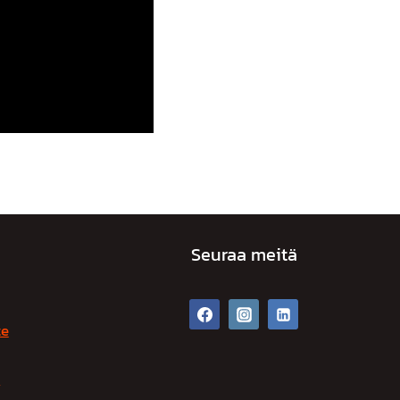
Seuraa meitä
te
t