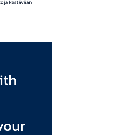
oja kestävään
ith
your