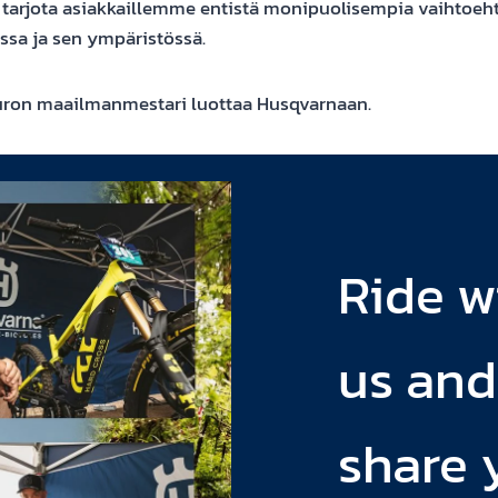
arjota asiakkaillemme entistä monipuolisempia vaihtoeht
ssa ja sen ympäristössä.
uron maailmanmestari luottaa Husqvarnaan.
Ride w
us and
share 