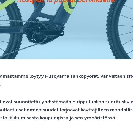
oimastamme löytyy Husqvarna sähköpyörät, vahvistaen sit
.
 ovat suunniteltu yhdistämään huippuluokan suorituskyk
utlaatuiset ominaisuudet tarjoavat käyttäjilleen mahdolli
sta liikkumisesta kaupungissa ja sen ympäristössä