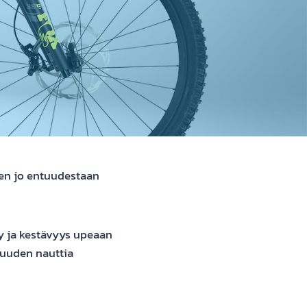
en jo entuudestaan
y ja kestävyys upeaan
suuden nauttia