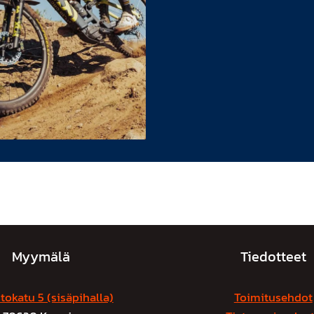
Myymälä
Tiedotteet
tokatu 5 (sisäpihalla)
Toimitusehdot