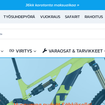
36kk korotonta maksuaikaa »
TYÖSUHDEPYÖRÄ
VUOKRAUS
SAFARIT
RAHOITUS
VIRITYS
VARAOSAT & TARVIKKEET
Husqvarna pyörät Sähkikselle!