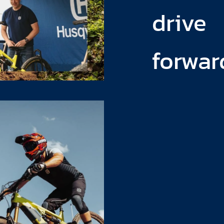
drive
forwar