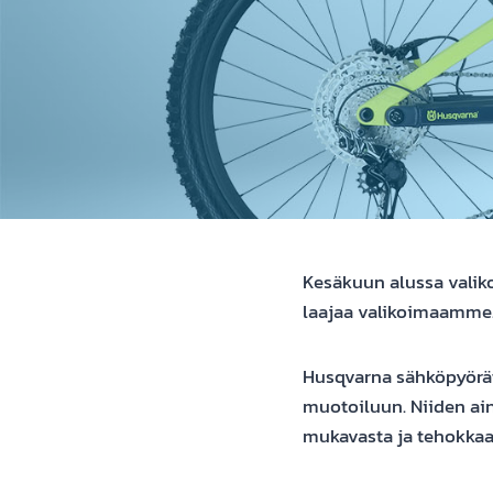
Kesäkuun alussa valik
laajaa valikoimaamme
Husqvarna sähköpyörät
muotoiluun. Niiden ain
mukavasta ja tehokkaa